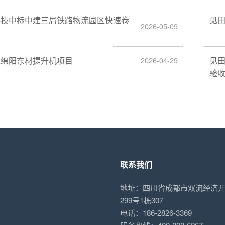
科技中标中建三局铁路物流园区快速卷
见
2026-05-09
标绵阳东材提升机项目
见
2026-04-29
验
联系我们
地址：四川省成都市双流经济
299号1栋307
电话：186-2826-3369