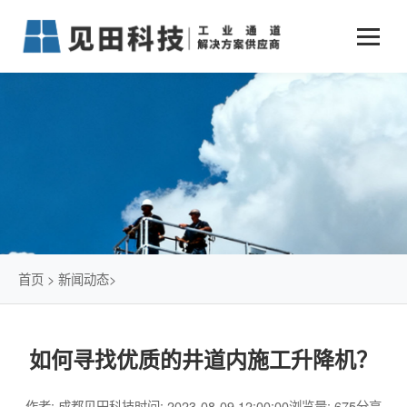
业务中心
+
新闻动态
仓储物流通道解决方案
+
行业案例
公司新闻
+
货物垂直提升解决方案
关于见田
军工行业
+
项目动态
智能立体库解决方案
公司介绍
传统仓储物流
技术文章
简易升降机解决方案
发展历程
石油化工行业
首页
>
新闻动态
>
荣誉资质
电商行业
如何寻找优质的井道内施工升降机？
联系我们
冷链行业
作者: 成都见田科技
时间: 2023-08-09 12:00:00
浏览量: 675
分享