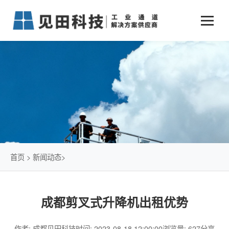
业务中心
+
新闻动态
仓储物流通道解决方案
+
行业案例
公司新闻
+
货物垂直提升解决方案
关于见田
军工行业
+
项目动态
智能立体库解决方案
公司介绍
传统仓储物流
技术文章
简易升降机解决方案
发展历程
石油化工行业
首页
>
新闻动态
>
荣誉资质
电商行业
成都剪叉式升降机出租优势
联系我们
冷链行业
作者: 成都见田科技
时间: 2023-08-18 12:00:00
浏览量: 627
分享