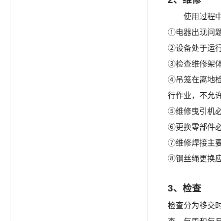
使用过程
①电器出现问
②设备处于运
③检查维修架
④吊笼在离地
行作业，不允
⑤维修曳引机
⑥更换零部件
⑦维修焊接主
⑧钢丝绳更换
3、检查
检查分为移交