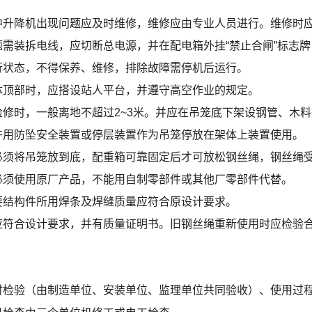
中升降机出现问题应及时维修，维修应由专业人员进行。维修时
题需装拆电线，应切断总电源，并在配电箱外挂“禁止合闸”标志
行状态，不得保养、维修，排除故障需停机后运行。
体顶部时，应搭设站人平台，并遵守高空作业的规定。
检修时，一般离地不超过2~3米。并应在吊笼底下架设钢管、木
许用防坠安全装置或停层装置作为吊笼停放在架体上装置使用。
必须将吊笼放到底，配重箱可靠固定后才可放松钢丝绳，钢丝绳
必须使用原厂产品，不能用自制零部件或其他厂零部件代替。
要结构件所用焊条及焊缝质量应符合原设计要求。
应符合设计要求，并有质量证明书。旧钢丝绳重新使用时应检验
时检验（由制造单位、安装单位、监理单位共同验收）、使用过