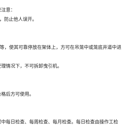
应注意：
牌，防止他人误开。
料等，使其可靠停放在架体上，方可在吊笼中或笼底井道中进
受理情况下，不可拆卸曳引机。
合格后方可使用。
程中每日检查、每周检查、每月检查。每日检查由操作工检