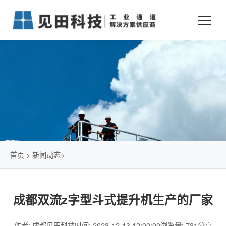
业务中心
+
新闻动态
仓储物流通道解决方案
+
行业案例
公司新闻
+
货物垂直提升解决方案
关于见田
军工行业
+
项目动态
智能立体库解决方案
公司介绍
传统仓储物流
技术文章
简易升降机解决方案
发展历程
石油化工行业
首页
>
新闻动态
>
荣誉资质
电商行业
成都双流z字型斗式提升机生产的厂家
联系我们
冷链行业
作者: 成都见田科技
时间: 2023-12-13 12:00:00
浏览量: 731
分享