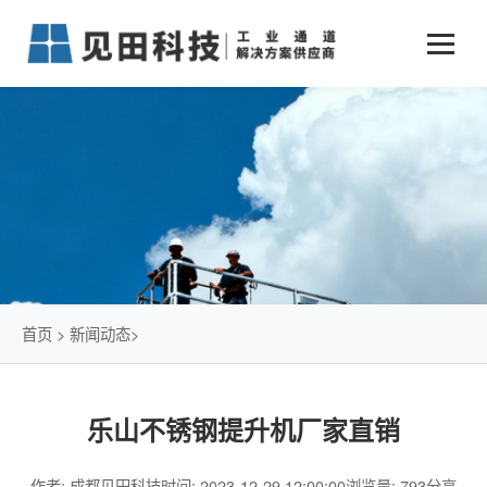
业务中心
+
新闻动态
仓储物流通道解决方案
+
行业案例
公司新闻
+
货物垂直提升解决方案
关于见田
军工行业
+
项目动态
智能立体库解决方案
公司介绍
传统仓储物流
技术文章
简易升降机解决方案
发展历程
石油化工行业
首页
>
新闻动态
>
荣誉资质
电商行业
乐山不锈钢提升机厂家直销
联系我们
冷链行业
作者: 成都见田科技
时间: 2023-12-29 12:00:00
浏览量: 793
分享