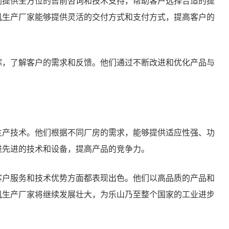
们提供全方位的售前咨询和技术支持，帮助客户选择合适的提
机生产厂家能够提供灵活的交付方式和支付方式，提高客户的
踪，了解客户的需求和反馈。他们通过不断改进和优化产品与
生产技术。他们根据不同厂房的需求，能够提供适应性强、功
进先进的技术和设备，提高产品的竞争力。
客户服务和技术优势方面都表现出色。他们以高品质的产品和
机生产厂家将继续发展壮大，为乐山乃至整个国家的工业进步