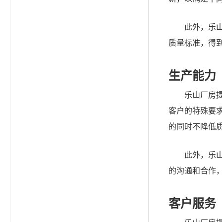
此外，乐
质量标准，得
生产能力
乐山厂房
客户的特殊要
的同时不降低
此外，乐
的沟通和合作
客户服务