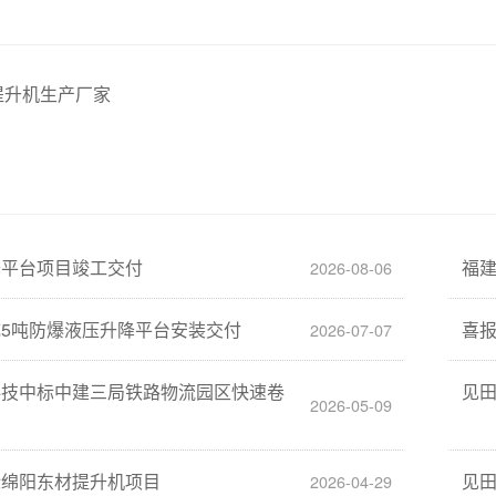
提升机生产厂家
降平台项目竣工交付
福
2026-08-06
5吨防爆液压升降平台安装交付
喜
2026-07-07
科技中标中建三局铁路物流园区快速卷
见
2026-05-09
标绵阳东材提升机项目
见
2026-04-29