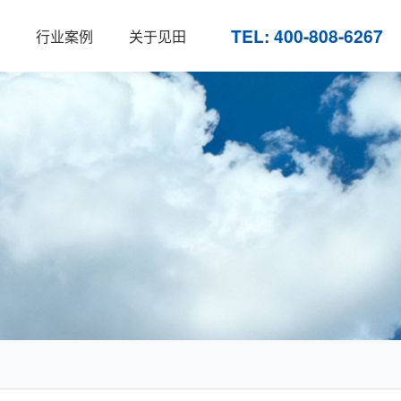
TEL: 400-808-6267
行业案例
关于见田