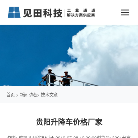
业务中心
+
新闻动态
仓储物流通道解决方案
+
行业案例
公司新闻
+
货物垂直提升解决方案
关于见田
军工行业
+
项目动态
智能立体库解决方案
公司介绍
传统仓储物流
技术文章
简易升降机解决方案
发展历程
石油化工行业
首页
>
新闻动态
>
技术文章
荣誉资质
电商行业
贵阳升降车价格厂家
联系我们
冷链行业
作者: 成都见田科技
时间: 2019-07-28 12:00:00
浏览量: 3001
分享