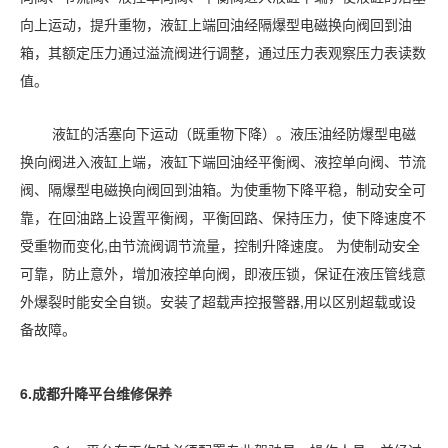
向上运动，提升重物，液缸上端回油经隔爆型电磁换向阀回到油
箱，其额定压力通过溢流阀进行调整，通过压力表观察压力表读数
值。
液缸的活塞向下运动（既重物下降）。液压油经防爆型电磁
换向阀进入液缸上端，液缸下端回油经平衡阀、液控单向阀、节流
阀、隔爆型电磁换向阀回到油箱。为使重物下降平稳，制动安全可
靠，在回油路上设置平衡阀，平衡回路、保持压力，使下降速度不
受重物而变化,由节流阀调节流量，控制升降速度。 为使制动安全
可靠，防止意外，增加液控单向阀，即液压锁，保证在液压管线意
外爆裂时能安全自锁。安装了超载声控报警器,用以区别超载或设
备故障。
6.成都
升降平台维修保养