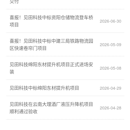
交付
喜报！见田科技中标资阳仓储物流登车桥
2026-06-30
项目
喜报！见田科技中标中建三局铁路物流园
2026-05-09
区快速卷帘门项目
见田科技绵阳东材提升机项目正式进场安
2026-05-08
装
见田科技中标绵阳东材提升机项目
2026-04-29
见田科技在云南大理酒厂液压升降机项目
2026-04-28
顺利通过验收