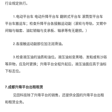
行业规定执行。
1.电动平台车 电动升降平台车 翻转式平台车 滚筒型平台车
平台车搬运车；检查升降平台各接触运动副（滚轮与导轨、叉臂中
间轴与轴套、油缸销轴与支承板、轴承等有无磨损。）
2.各接触运动副部位加注润滑油。
3.检查液压油的油质和油位。液压油如变黑暗、
发粘或有沙砾
等异物，应及时更换；升降平台全程升起后，液压油面应高于油标
下标志位。
7.成都升降平台出租租赁
见田科技除了升降平台的销售，还提供全国的升降平台出租
和租赁业务。