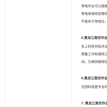
带电作业可以按
带电体保持足够
不是处于地电位
5.
黑龙江
高空作
车上的任何技术
预备工作和保持
训。为保持维修
6.
黑龙江
高空作
见田科技是专业
7.
黑龙江
高空作