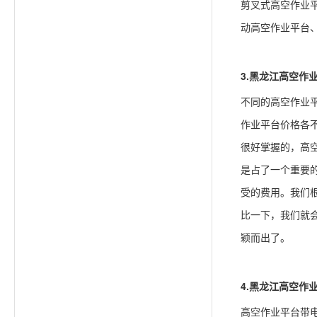
剪叉式高空作业
动高空作业平台
3.
黑龙江
高空作
不同的高空作业
作业平台价格各
很好掌握的，高
是占了一个重要
受的费用。我们
比一下，我们就
颖而出了。
4.
黑龙江
高空作
高空作业平台带