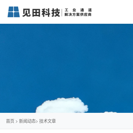
首页
>
新闻动态
>
技术文章