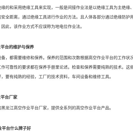
绝缘的和采用绝缘工具来实现，一般是间接作业法是以绝缘工具为主绝缘
的安全距离，通过绝缘工具进行作业的方法。且人体各部分通过绝缘防护
，因此，该作业方式不应误称为地电位作业法。
业平台的维护与保养
设备，都需要维修和保养。保养的范围和次数根据高空作业平台的工作状
工作可靠性的要求都在保养手册里论述。检查和保养需要纯熟的技术。这
好，要有纯熟的经验，工厂的技术资料，车间设备和维修工具。
业平台厂家
的黑龙江高空作业平台厂家，提供全系列的高空作业平台产品。
业平台什么牌子好