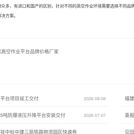
牌众多，有进口和国产的区别，针对不同的高空作业环境需要选择不同品
解决方案。
滨高空作业平台品牌价格厂家
降平台项目竣工交付
福
2026-08-06
5吨防爆液压升降平台安装交付
喜
2026-07-07
科技中标中建三局铁路物流园区快速卷
见