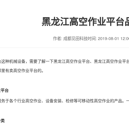
黑龙江高空作业平台
作者: 成都见田科技
时间: 2019-08-01 12:0
台这种机械设备，需要了解一下黑龙江高空作业平台、黑龙江高空作业平
哪里有卖高空作业平台的。
业平台
服务于各个行业高空作业、设备安装、检修等可移动性高空作业的产品。
分类