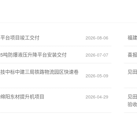
降平台项目竣工交付
福
2026-08-06
5吨防爆液压升降平台安装交付
喜
2026-07-07
科技中标中建三局铁路物流园区快速卷
见
2026-05-09
标绵阳东材提升机项目
见
2026-04-29
验