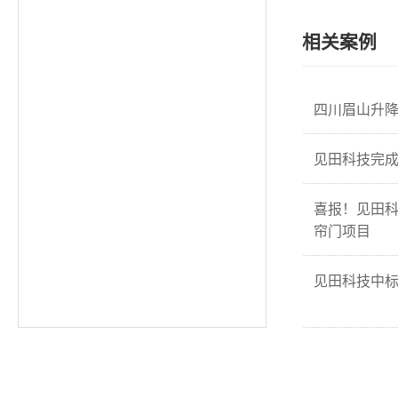
相关案例
四川眉山升
见田科技完成
喜报！见田
帘门项目
见田科技中