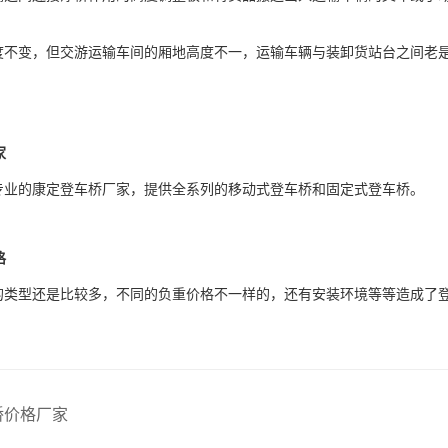
度不变，但交游运输车间的厢地高度不一，运输车辆与装卸货站台之间老
家
专业的康定登车桥厂家，提供全系列的移动式登车桥和固定式登车桥。
格
的类型还是比较多，不同的负重价格不一样的，还有安装环境等等造成了
桥价格厂家