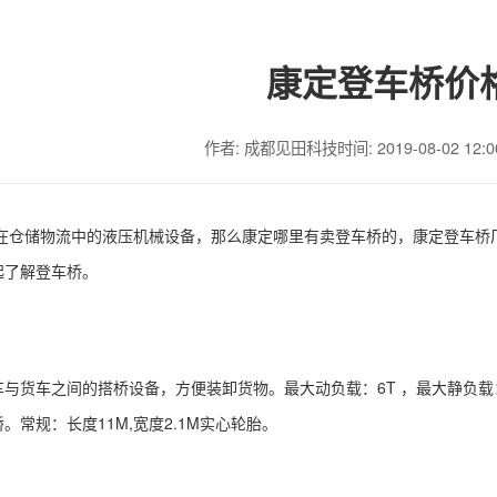
康定登车桥价
作者: 成都见田科技
时间: 2019-08-02 12:0
在仓储物流中的液压机械设备，那么康定哪里有卖登车桥的，康定登车桥
起了解登车桥。
车与货车之间的搭桥设备，方便装卸货物。最大动负载：
6T ，最大静负
。常规：长度11M,宽度2.1M实心轮胎。