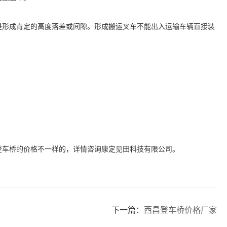
是形成肯定的高度落差或间隙。形成搬运叉车不能出入运输车辆直接装
登车桥的价格不一样的，详情咨询康定见田科技有限公司。
下一篇：
西昌登车桥价格厂家