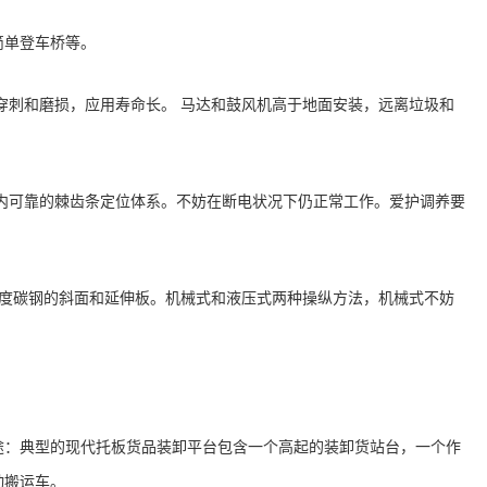
简单登车桥等。
穿刺和磨损，应用寿命长。 马达和鼓风机高于地面安装，远离垃圾和
内可靠的棘齿条定位体系。不妨在断电状况下仍正常工作。爱护调养要
强度碳钢的斜面和延伸板。机械式和液压式两种操纵方法，机械式不妨
途：典型的现代托板货品装卸平台包含一个高起的装卸货站台，一个作
动搬运车。