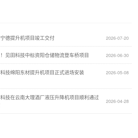
建宁德提升机项目竣工交付
2026-07-20
报！见田科技中标资阳仓储物流登车桥项目
2026-06-30
田科技绵阳东材提升机项目正式进场安装
2026-05-08
田科技在云南大理酒厂液压升降机项目顺利通过
2026-04-28
收