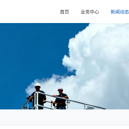
首页
业务中心
新闻动态