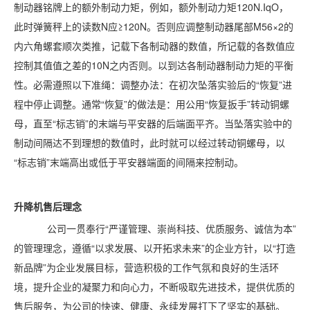
制动器铭牌上的额外制动力矩，例如，额外制动力矩120N.IqO，
此时弹簧秤上的读数N应≥120N。否则应调整制动器尾部M56×2的
内六角螺套顺次类推，记载下各制动器的数值，所记载的各数值应
控制其值值之差的10N之内否则。以到达各制动器制动力矩的平衡
性。必需遵照以下准绳：调整办法：在初次坠落实验后的“恢复”进
程中停止调整。通常“恢复”的做法是：用公用“恢复扳手”转动铜螺
母，直至“标志销”的末端与平安器的后端面平齐。当坠落实验中的
制动间隔达不到理想的数值时，此时就可以经过转动铜螺母，以
“标志销”末端高出或低于平安器端面的间隔来控制动。
升降机售后理念
公司一贯奉行“严谨管理、崇尚科技、优质服务、诚信为本”
的管理理念，遵循“以求发展、以开拓求未来”的企业方针，以“打造
新品牌”为企业发展目标，营造积极的工作气氛和良好的生活环
境，提升企业的凝聚力和向心力，不断吸取先进技术，提供优质的
售后服务，为公司的快速、健康、永续发展打下了坚实的基础。