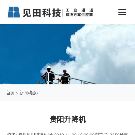
业务中心
+
新闻动态
仓储物流通道解决方案
+
行业案例
公司新闻
+
货物垂直提升解决方案
关于见田
军工行业
+
项目动态
智能立体库解决方案
公司介绍
传统仓储物流
技术文章
简易升降机解决方案
发展历程
石油化工行业
首页
>
新闻动态
>
荣誉资质
电商行业
贵阳升降机
联系我们
冷链行业
作者: 成都见田科技
时间: 2019-11-22 12:00:00
浏览量: 3356
分享