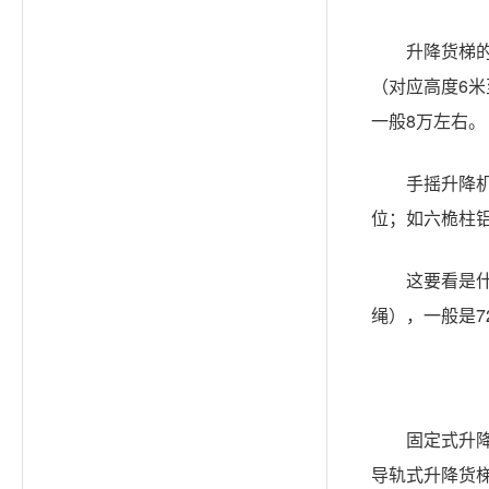
升降货梯
（对应高度6米
一般8万左右。
手摇升降机
位；如六桅柱
这要看是什
绳），一般是7
固定式升降
导轨式升降货梯升