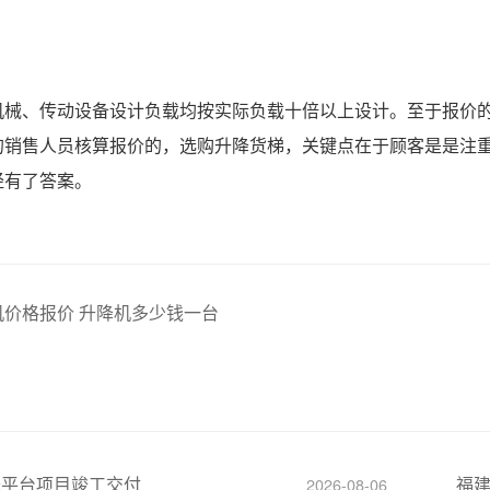
机械、传动设备设计负载均按实际负载十倍以上设计。至于报价
的销售人员核算报价的，选购升降货梯，关键点在于顾客是是注
经有了答案。
机价格报价 升降机多少钱一台
降平台项目竣工交付
福
2026-08-06