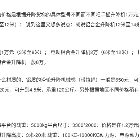
的价格是根据升降货梯的具体型号不同而不同吧手摇升降机1万元左
至12米）； 说到这里又想多说点；就说铝合金升降机12米至1
1万元（3米至8米）； 电动铝合金升降机2万（6米至12米）； 
铝合金升降机一般8万。
么材质的，铝质的滑轮升降机械梯（带拉绳）一般是650元，可升
20元，可升到4.5米，承重120公斤。另外根据地区不同价格稍
平台的载重：5000kg平台尺寸：3300*2000：价格是在1.2万
降高度：3米-20米 载重：100KG-10000KG动力源：电源