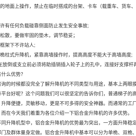
坦的地面上操作，禁止在临时搭成的台架、卡车（载重车、货车、
允许有任何负载碰靠侧面防止发生安全事故;
面松散，要做牢固的垫木，调节稳妥；
人框架下不许站人;
作桅柱式升降机，紧靠高墙操作时，提高高度不能大于高墙高度;
的在放倒或支立前必须将助插销插入轮子上的孔中，连接好支撑杆
有什么优势？
咨询的时候都没完全了解升降机的不同类型与用途，基本上两眼
降平台好呢？这个问题我们可以很坚定的告诉你们，普通梯子的
，升降便捷，灵敏移动，更是不可多得的安全神器。而通常的工
，而在今天我们着重为各位介绍一下铝合金升降机的许多优势。
不同升降机型中，铝合金升降机的优势最为突出，一方面升降稳
部门及群体量身定做。铝合金升降机中基本可以分为单桅、双桅