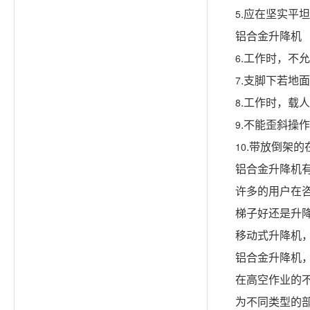
.应在坚实平
5
铝合金升降机
.工作时，不
6
.支脚下若地
7
.工作时，载
8
.不能歪斜操
9
.带放倒架
10
铝合金升降机
许多的用户在
梯子好还是升
移动式升降机
铝合金升降机
在高空作业的
为不同类型的