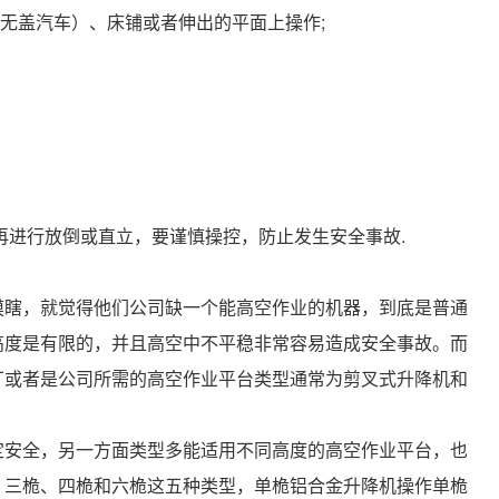
无盖汽车）、床铺或者伸出的平面上操作;
再进行放倒或直立，要谨慎操控，防止发生安全事故.
摸瞎，就觉得他们公司缺一个能高空作业的机器，到底是普通
高度是有限的，并且高空中不平稳非常容易造成安全事故。而
厂或者是公司所需的高空作业平台类型通常为剪叉式升降机和
定安全，另一方面类型多能适用不同高度的高空作业平台，也
、三桅、四桅和六桅这五种类型，单桅铝合金升降机操作单桅