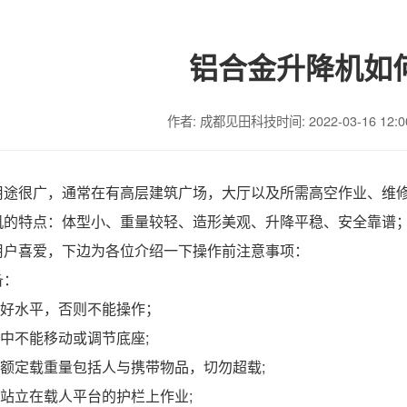
铝合金升降机如
作者: 成都见田科技
时间: 2022-03-16 12:0
用途很广，通常在有高层建筑广场，大厅以及所需高空作业、维
机的特点
：体型小、重量较轻、造形美观、升降平稳、安全靠谱
用户喜爱，下边为各位介绍一下操作前注意事项：
备
：
调好水平，否则不能操作；
行中不能移动或调节底座;
，额定载重量包括人与携带物品，切勿超载;
、站立在载人平台的护栏上作业;