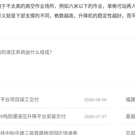
用于不太高的高空作业场所，例如六米以下的作业，单桅可站两
思义就是下部支撑的不同，桅数越高，升降机的稳定性越好，而
桥的液压系统由什么组成？
降平台项目竣工交付
福
2026-08-06
5吨防爆液压升降平台安装交付
喜
2026-07-07
科技中标中建三局铁路物流园区快速卷
见