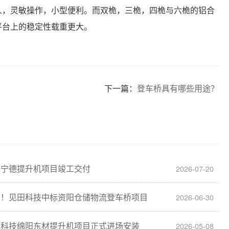
人，灵敏操作，小型便利。而双桅，三桅，四桅与六桅的铝合
平台上的稳定性载重更大。
下一篇：
登车桥具有哪些用途？
建宁德提升机项目竣工交付
2026-07-20
报！见田科技中标资阳仓储物流登车桥项目
2026-06-30
田科技绵阳东材提升机项目正式进场安装
2026-05-08