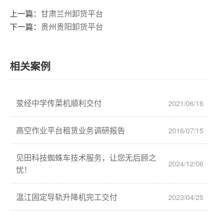
上一篇：
甘肃兰州卸货平台
下一篇：
贵州贵阳卸货平台
相关案例
荥经中学传菜机顺利交付
2021/06/16
高空作业平台租赁业务调研报告
2016/07/15
见田科技蜘蛛车技术服务，让您无后顾之
2024/12/06
忧！
温江固定导轨升降机完工交付
2023/04/25