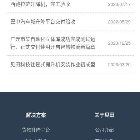
西藏拉萨升降机，完工验收
2023/07/17
巴中汽车城升降平台交付验收
2022/05/29
广元市某自动化立体库成功完成测试运
2023/12/25
行，正式交付使用开启智慧物流新篇章
见田科技往复式提升机安装作业初成型
2026/03/20
解决方案
关于见田
货物升降平台
公司介绍