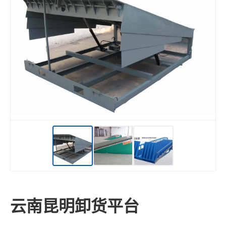
云南昆明卸货平台