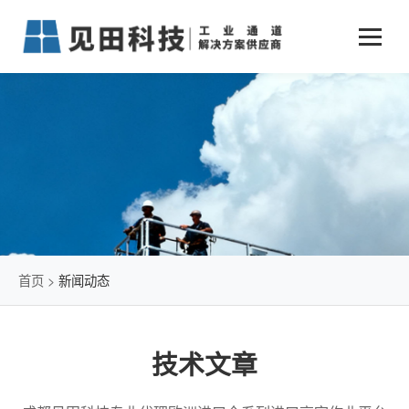
业务中心
+
新闻动态
仓储物流通道解决方案
+
行业案例
公司新闻
+
货物垂直提升解决方案
关于见田
军工行业
+
项目动态
智能立体库解决方案
公司介绍
传统仓储物流
技术文章
简易升降机解决方案
发展历程
石油化工行业
首页
>
新闻动态
荣誉资质
电商行业
技术文章
联系我们
冷链行业