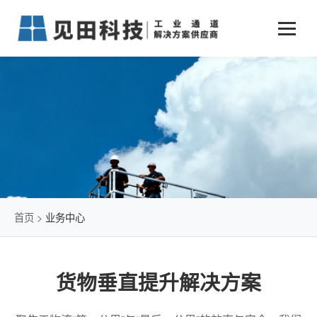
业务中心
+
新闻动态
仓储物流通道解决方案
+
行业案例
公司新闻
+
货物垂直提升解决方案
关于见田
军工行业
+
项目动态
智能立体库解决方案
公司介绍
传统仓储物流
技术文章
简易升降机解决方案
发展历程
石油化工行业
首页
>
业务中心
荣誉资质
电商行业
货物垂直提升解决方案
联系我们
冷链行业