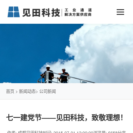
业务中心
+
新闻动态
仓储物流通道解决方案
+
行业案例
公司新闻
+
货物垂直提升解决方案
关于见田
军工行业
+
项目动态
智能立体库解决方案
公司介绍
传统仓储物流
技术文章
简易升降机解决方案
发展历程
石油化工行业
首页
>
新闻动态
>
公司新闻
荣誉资质
电商行业
七一建党节——见田科技，致敬理想！
联系我们
冷链行业
作者: 成都见田科技
时间: 2015-07-01 12:00:00
浏览量: 6658
分享