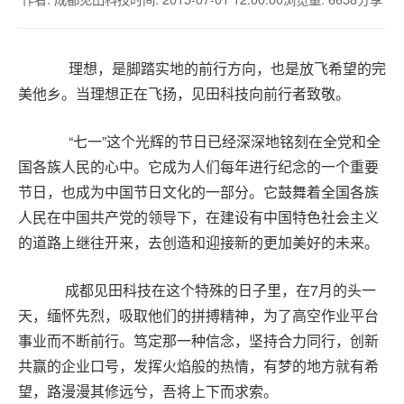
理想，是脚踏实地的前行方向，也是放飞希望的完
美他乡。当理想正在飞扬，见田科技向前行者致敬。
“七一”这个光辉的节日已经深深地铭刻在全党和全
国各族人民的心中。它成为人们每年进行纪念的一个重要
节日，也成为
中国节日
文化的一部分。它鼓舞着全国各族
人民在中国共产党的领导下，在建设有
中国特色社会主义
的道路上继往开来，去创造和迎接新的更加美好的未来。
成都见田科技在这个特殊的日子里，在7
月的头一
天，缅怀先烈，吸取他们的拼搏精神，为了高空作业平台
事业而不断前行。笃定那一种信念，坚持合力同行，创新
共赢的企业口号，发挥火焰般的热情，有梦的地方就有希
望，路漫漫其修远兮，吾将上下而求索。