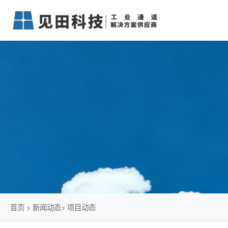
首页
>
新闻动态
>
项目动态