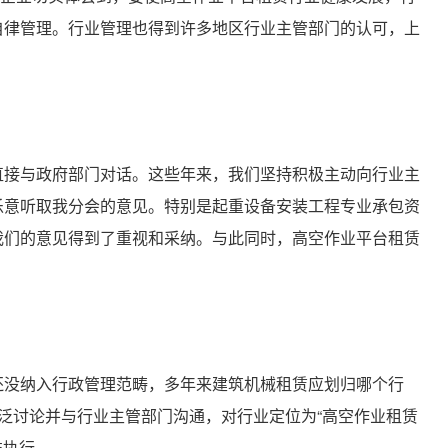
自律管理。行业管理也得到许多地区行业主管部门的认可，上
接与政府部门对话。这些年来，我们坚持积极主动向行业主
乐意听取我分会的意见。特别是起重设备安装工程专业承包资
我们的意见得到了重视和采纳。与此同时，高空作业平台租赁
没纳入行政管理范畴，多年来建筑机械租赁应划归哪个行
泛讨论并与行业主管部门沟通，对行业定位为“高空作业租赁
准执行。