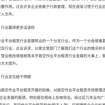
重要作用。过去许多企业依赖于行政管理，现在逐渐习惯于行业
写入文件。
业赢得更多话语权
平台租赁行业是建筑业的一个分支行业，作为一个分会很难直
况及行业、企业诉求，以使主管部门了解我们这个行业的情况并
、营业税改增值税等关乎高空作业平台租赁行业发展的大事上，
也大大提升。
业定位趋于明朗
空作业平台租赁开展的较晚，对高空作业平台租赁市场管理还
企业发展的瓶颈，特别是在税收上反映突出。经过近几年业内广
成共识，高空作业平台租赁税收“脱干入湿”，应按建筑业企业标