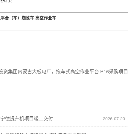
业平台（车）
蜘蛛车
高空作业车
投资集团内蒙古大板电厂，拖车式高空作业平台 P16采购项目
建宁德提升机项目竣工交付
2026-07-20