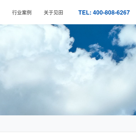
TEL: 400-808-6267
行业案例
关于见田