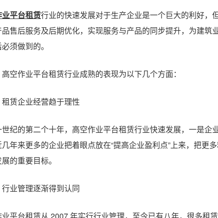
作业平台租赁
行业的快速发展对于生产企业是一个巨大的利好，
产品售后服务及后期优化，实现服务与产品的同步提升，为建筑
后必须做到的。
空作业平台租赁行业成熟的表现为以下几个方面：
赁企业经营趋于理性
纪的第二个十年，高空作业平台租赁行业快速发展，一是企业
几年来更多的企业把着眼点放在“提高企业盈利点”上来，把更多
发展的重要目标。
业管理逐渐得到认同
业平台租赁从
2007
年实行行业管理，至今已有八年，很多租赁