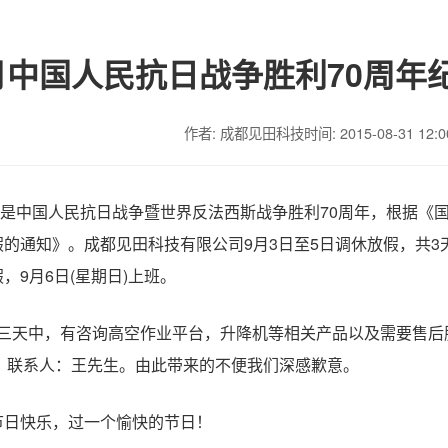
月中国人民抗日战争胜利70周年
作者: 成都见田科技
时间: 2015-08-31 12:0
是中国人民抗日战争暨世界反法西斯战争胜利
70
周年
，根据《
假的
通知
》。成都见田科技有限公司9
月
3
日至
5
日调休放假，共
3
假，
9
月
6
日
(
星期日
)
上班。
天中，有咨询高空作业平台，升降机等相关产品以及需要售后
，联系人：王先生。由此带来的不便我们深感歉意。
节日快乐，过一个愉快的节日！