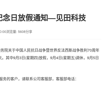
纪念日放假通知—见田科技
0:00
浏览量: 5608
分享
国务院关于中国人民抗日战争暨世界反法西斯战争胜利
70
周年
天。其中
9
月
3
日
(
星期四
)
放假，
9
月
4
日
(
星期五
)
调休，
9
月
5
日
服务的客户，请联系公司客服部，客服部电话：