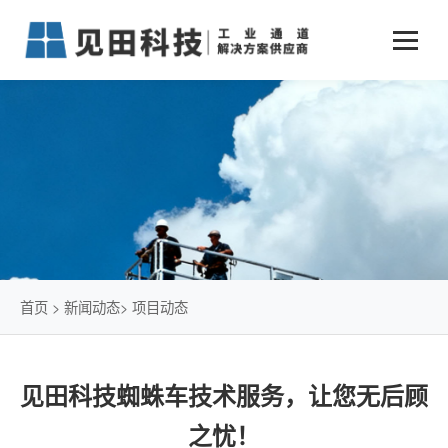
业务中心
+
新闻动态
仓储物流通道解决方案
+
行业案例
公司新闻
+
货物垂直提升解决方案
关于见田
军工行业
+
项目动态
智能立体库解决方案
公司介绍
传统仓储物流
技术文章
简易升降机解决方案
发展历程
石油化工行业
首页
>
新闻动态
>
项目动态
荣誉资质
电商行业
见田科技蜘蛛车技术服务，让您无后顾
联系我们
冷链行业
之忧！