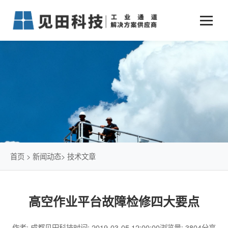
业务中心
+
新闻动态
仓储物流通道解决方案
+
行业案例
公司新闻
+
货物垂直提升解决方案
关于见田
军工行业
+
项目动态
智能立体库解决方案
公司介绍
传统仓储物流
技术文章
简易升降机解决方案
发展历程
石油化工行业
首页
>
新闻动态
>
技术文章
荣誉资质
电商行业
高空作业平台故障检修四大要点
联系我们
冷链行业
作者: 成都见田科技
时间: 2019-03-05 12:00:00
浏览量: 3804
分享