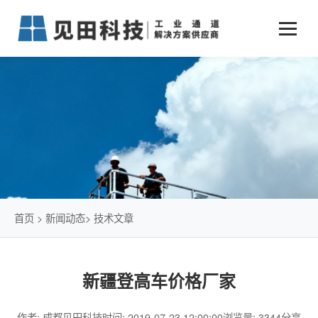
业务中心
+
新闻动态
仓储物流通道解决方案
+
行业案例
公司新闻
+
货物垂直提升解决方案
关于见田
军工行业
+
项目动态
智能立体库解决方案
公司介绍
传统仓储物流
技术文章
简易升降机解决方案
发展历程
石油化工行业
首页
>
新闻动态
>
技术文章
荣誉资质
电商行业
新疆登高车价格厂家
联系我们
冷链行业
作者: 成都见田科技
时间: 2019-07-23 12:00:00
浏览量: 3344
分享