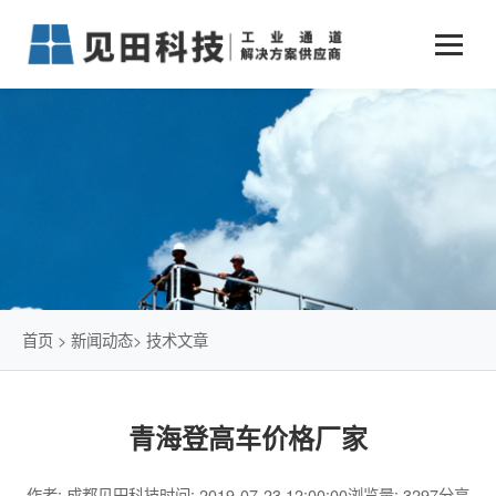
业务中心
+
新闻动态
仓储物流通道解决方案
+
行业案例
公司新闻
+
货物垂直提升解决方案
关于见田
军工行业
+
项目动态
智能立体库解决方案
公司介绍
传统仓储物流
技术文章
简易升降机解决方案
发展历程
石油化工行业
首页
>
新闻动态
>
技术文章
荣誉资质
电商行业
青海登高车价格厂家
联系我们
冷链行业
作者: 成都见田科技
时间: 2019-07-23 12:00:00
浏览量: 3297
分享