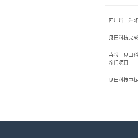
四川眉山升
见田科技完成
喜报！见田
帘门项目
见田科技中