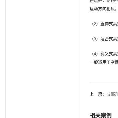
特点是，结构
运动方向相反
（
2）直伸式高
（
3）混合式
（
4）剪又式
一般适用于空
上一篇：
成都
相关案例