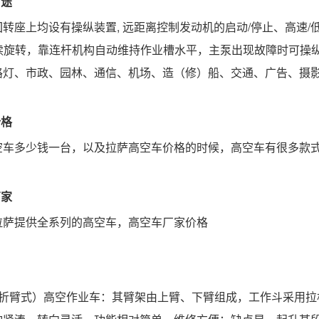
用途
回转座上均设有操纵装置
, 远距离控制发动机的启动/停止、高
°连续旋转，靠连杆机构自动维持作业槽水平，主泵出现故障时可
路灯、市政、园林、通信、机场、造（修）船、交通、广告、摄
价格
空车多少钱一台，以及拉萨高空车价格的时候，高空车有很多款
厂家
拉萨提供全系列的高空车，高空车厂家价格
（折臂式）高空作业车：其臂架由上臂、下臂组成，工作斗采用