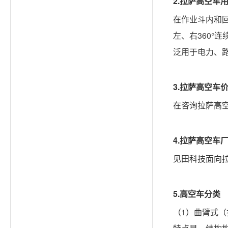
2.
拉萨
高空车
在作业斗内和
左、右360
泛用于电力、
3.
拉萨
高空车
在咨询拉萨高
4.
拉萨
高空车
见田科技面向
5.高空车分类
（
1）曲臂式