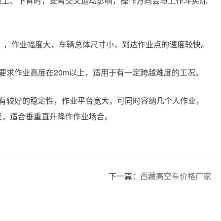
段上、下臂时，受臂交又运动影响，操作方向会与工作斗实际
m），作业幅度大，车辆总体尺寸小，到达作业点的速度较快。
要求作业高度在20m以上，适用于有一定跨越难度的工况。
具有较好的稳定性，作业平台宽大，可同时容纳几个人作业，
径，适合垂重直升降作作业场合。
下一篇：
西藏高空车价格厂家