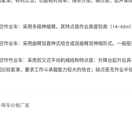
构紧湊，转向灵活，功能相对简单，维修方便；缺点是，起升某
。
空作业车：采用多级伸缩臂。其特点是作业高度较高（14~43
高空作业车：采用曲臂加直伸式组合或双曲臂双伸缩形式。一般般
高空作竹业车：采用剪又式平动机械结构特点是：升降台起升后
间比较紧湊，要求工作斗承载能力较大的场合；缺点是无作业半
升降车价格厂家