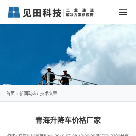
业务中心
+
新闻动态
仓储物流通道解决方案
+
行业案例
公司新闻
+
货物垂直提升解决方案
关于见田
军工行业
+
项目动态
智能立体库解决方案
公司介绍
传统仓储物流
技术文章
简易升降机解决方案
发展历程
石油化工行业
首页
>
新闻动态
>
技术文章
荣誉资质
电商行业
青海升降车价格厂家
联系我们
冷链行业
作者: 成都见田科技
时间: 2019-07-28 12:00:00
浏览量: 3390
分享