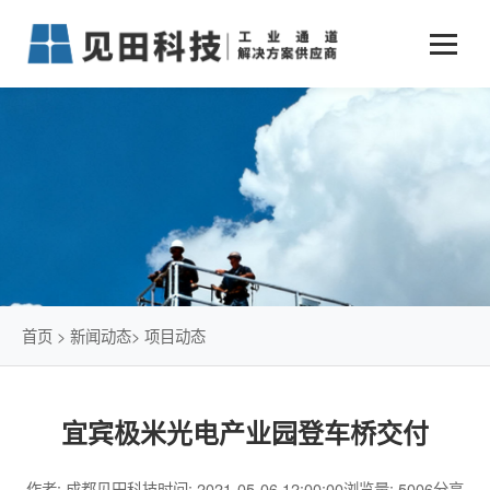
业务中心
+
新闻动态
仓储物流通道解决方案
+
行业案例
公司新闻
+
货物垂直提升解决方案
关于见田
军工行业
+
项目动态
智能立体库解决方案
公司介绍
传统仓储物流
技术文章
简易升降机解决方案
发展历程
石油化工行业
首页
>
新闻动态
>
项目动态
荣誉资质
电商行业
宜宾极米光电产业园登车桥交付
联系我们
冷链行业
作者: 成都见田科技
时间: 2021-05-06 12:00:00
浏览量: 5006
分享