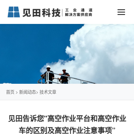
业务中心
+
新闻动态
仓储物流通道解决方案
+
行业案例
公司新闻
+
货物垂直提升解决方案
关于见田
军工行业
+
项目动态
智能立体库解决方案
公司介绍
传统仓储物流
技术文章
简易升降机解决方案
发展历程
石油化工行业
首页
>
新闻动态
>
技术文章
荣誉资质
电商行业
见田告诉您"高空作业平台和高空作业
联系我们
冷链行业
车的区别及高空作业注意事项”