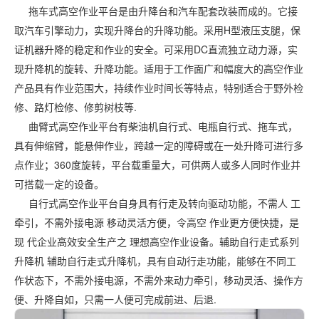
拖车式高空作业平台是由升降台和汽车配套改装而成的。它接
取汽车引擎动力，实现升降台的升降功能。采用H型液压支腿，保
证机器升降的稳定和作业的安全。可采用DC直流独立动力源，实
现升降机的旋转、升降功能。适用于工作面广和幅度大的高空作业
产品具有作业范围大，持续作业时间长等特点，特别适合于野外检
修、路灯检修、修剪树枝等.
曲臂式高空作业平台有柴油机自行式、电瓶自行式、拖车式，
具有伸缩臂，能悬伸作业，跨越一定的障碍或在一处升降可进行多
点作业；360度旋转，平台载重量大，可供两人或多人同时作业并
可搭载一定的设备。
自行式高空作业平台自身具有行走及转向驱动功能，不需人 工
牵引，不需外接电源 移动灵活方便，令高空 作业更方便快捷，是
现 代企业高效安全生产之 理想高空作业设备。辅助自行走式系列
升降机 辅助自行走式升降机，具有自动行走功能，能够在不同工
作状态下，不需外接电源，不需外来动力牵引，移动灵活、操作方
便、升降自如，只需一人便可完成前进、后退.