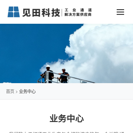
业务中心
+
新闻动态
仓储物流通道解决方案
+
行业案例
公司新闻
+
货物垂直提升解决方案
关于见田
军工行业
+
项目动态
智能立体库解决方案
公司介绍
传统仓储物流
技术文章
简易升降机解决方案
发展历程
石油化工行业
首页
>
业务中心
荣誉资质
电商行业
业务中心
联系我们
冷链行业