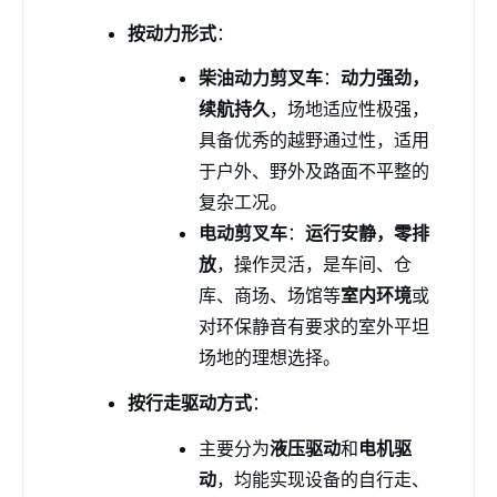
按动力形式
：
柴油动力剪叉车
：
动力强劲，
续航持久
，场地适应性极强，
具备优秀的越野通过性，适用
于户外、野外及路面不平整的
复杂工况。
电动剪叉车
：
运行安静，零排
放
，操作灵活，是车间、仓
库、商场、场馆等
室内环境
或
对环保静音有要求的室外平坦
场地的理想选择。
按行走驱动方式
：
主要分为
液压驱动
和
电机驱
动
，均能实现设备的自行走、