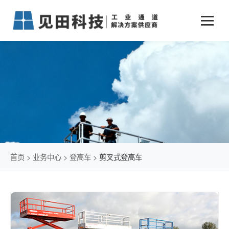
业务中心
+
新闻动态
仓储物流通道解决方案
+
行业案例
公司新闻
+
货物垂直提升解决方案
关于见田
军工行业
+
项目动态
智能立体库解决方案
公司介绍
传统仓储物流
技术文章
简易升降机解决方案
发展历程
石油化工行业
首页
>
业务中心
>
登高车
>
剪叉式登高车
荣誉资质
电商行业
联系我们
冷链行业