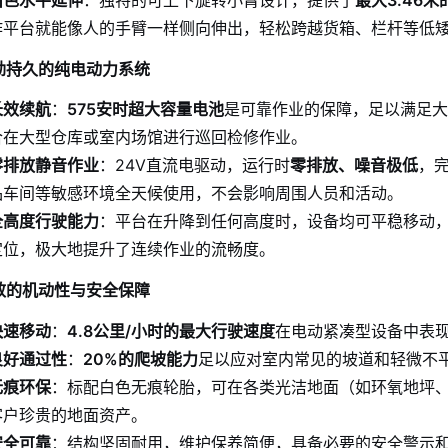
作平台就能像人的手臂一样侧向伸出，轻松跨越货箱、栏杆等低
强劲持久的纯电动力系统
长效续航
：
575安时超大容量电池
是可靠作业的保障，足以满足大
合在大型仓库或室内场馆进行巡回检修作业。
零排放静音作业
：24V直流电驱动，运行时
零排放、噪音极低
，
品车间等敏感环境全天候使用，不会影响周围人员和活动。
全高度行驶能力
：平台在升降到任何高度时，设备均可平稳移动，
定位，极大地提升了连续作业的流畅度。
高效的机动性与安全保障
快速移动
：
4.8公里/小时的最大行驶速度
在电动紧凑型设备中表
良好通过性
：
20%的爬坡能力
足以应对室内常见的坡道和轻微不
无痕环保
：标配白色无痕轮胎，可在各类光洁地面（如环氧地坪
客户珍贵的地面资产。
安全可靠
：结构坚固耐用，维护保养简便，具备必要的安全警示