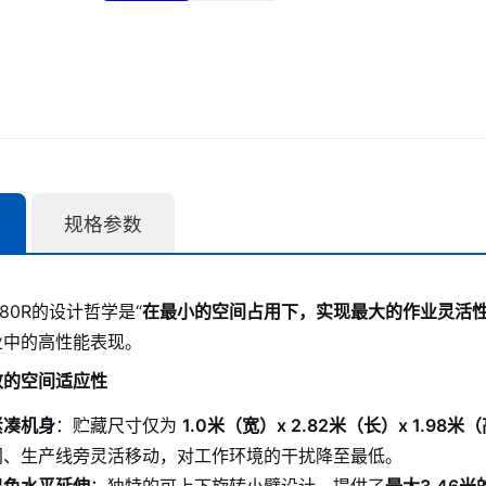
规格参数
F880R的设计哲学是“
在最小的空间占用下，实现最大的作业灵活
业中的高性能表现。
极致的空间适应性
紧凑机身
：贮藏尺寸仅为
1.0米（宽）x 2.82米（长）x 1.98米
间、生产线旁灵活移动，对工作环境的干扰降至最低。
出色水平延伸
：独特的可上下旋转小臂设计，提供了
最大3.46