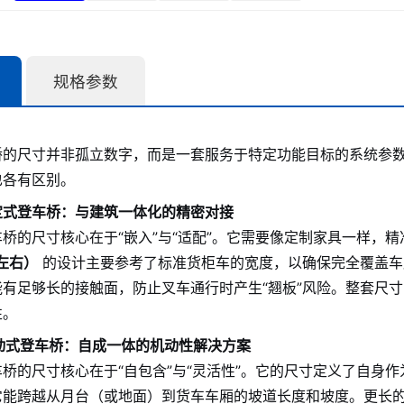
规格参数
桥的尺寸并非孤立数字，而是一套服务于特定功能目标的系统参
也各有区别。
固定式登车桥：与建筑一体化的精密对接
桥的尺寸核心在于“嵌入”与“适配”。它需要像定制家具一样，
m左右）
的设计主要参考了标准货柜车的宽度，以确保完全覆盖车
能有足够长的接触面，防止叉车通行时产生“翘板”风险。整套尺
性。
移动式登车桥：自成一体的机动性解决方案
桥的尺寸核心在于“自包含”与“灵活性”。它的尺寸定义了自身
能跨越从月台（或地面）到货车车厢的坡道长度和坡度。更长的桥