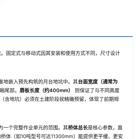
数。固定式与移动式因其安装和使用方式不同，尺寸设计
精准地嵌入预先构筑的月台地坑中。其
台面宽度（通常为
厢尾部。
唇板长度（约400mm）
则保证了与不同高度
寸（含地坑）必须在土建阶段就精确预留，体现了前期规
作为一个完整作业单元的范围。其
桥体总长
是核心参数，直
体（如10吨型号可达11300mm）能提供更平缓、更安