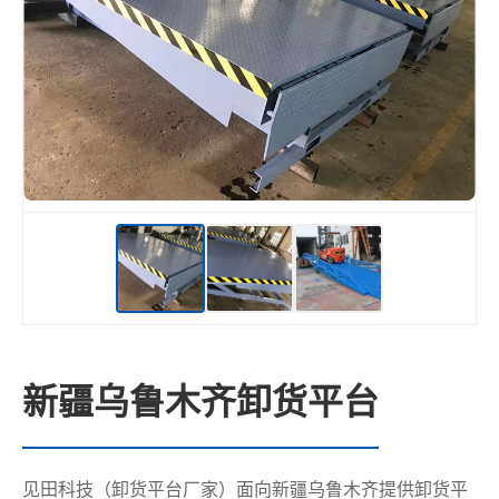
新疆乌鲁木齐卸货平台
见田科技（卸货平台厂家）面向新疆乌鲁木齐提供卸货平