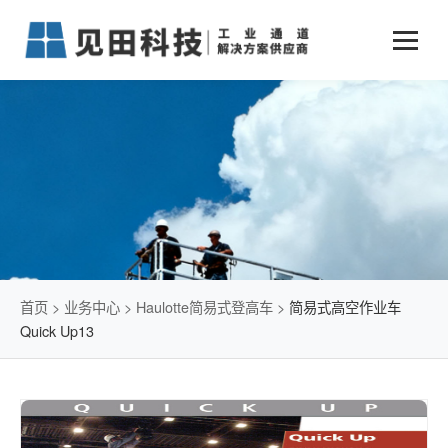
业务中心
+
新闻动态
仓储物流通道解决方案
+
行业案例
公司新闻
+
货物垂直提升解决方案
关于见田
军工行业
+
项目动态
智能立体库解决方案
公司介绍
传统仓储物流
技术文章
简易升降机解决方案
发展历程
石油化工行业
首页
>
业务中心
>
Haulotte简易式登高车
>
简易式高空作业车
Quick Up13
荣誉资质
电商行业
联系我们
冷链行业