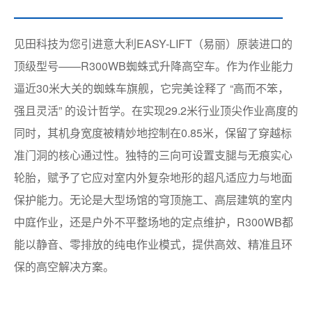
见田科技为您引进意大利EASY-LIFT（易丽）原装进口的
顶级型号——R300WB蜘蛛式升降高空车。作为作业能力
逼近30米大关的蜘蛛车旗舰，它完美诠释了 “高而不笨，
强且灵活” 的设计哲学。在实现29.2米行业顶尖作业高度的
同时，其机身宽度被精妙地控制在0.85米，保留了穿越标
准门洞的核心通过性。独特的三向可设置支腿与无痕实心
轮胎，赋予了它应对室内外复杂地形的超凡适应力与地面
保护能力。无论是大型场馆的穹顶施工、高层建筑的室内
中庭作业，还是户外不平整场地的定点维护，R300WB都
能以静音、零排放的纯电作业模式，提供高效、精准且环
保的高空解决方案。