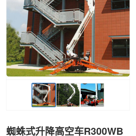
蜘蛛式升降高空车R300WB