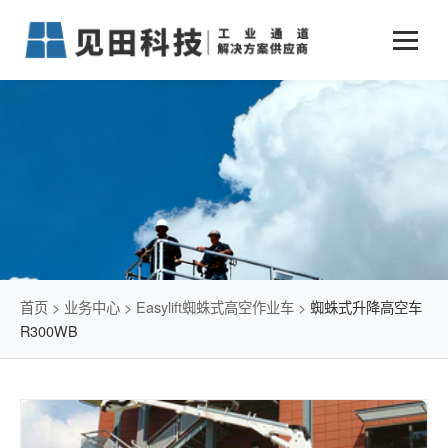
业务中心
+
新闻动态
仓储物流通道解决方案
+
行业案例
公司新闻
+
货物垂直提升解决方案
关于见田
军工行业
+
项目动态
智能立体库解决方案
公司介绍
传统仓储物流
技术文章
简易升降机解决方案
发展历程
石油化工行业
首页
>
业务中心
>
Easylift蜘蛛式高空作业车
>
蜘蛛式升降高空车
R300WB
荣誉资质
电商行业
联系我们
冷链行业