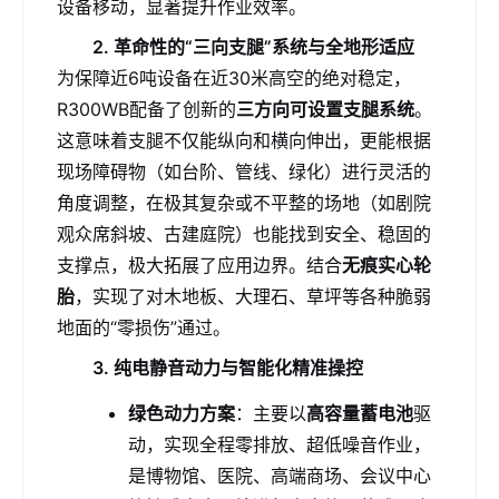
设备移动，显著提升作业效率。
2. 革命性的“三向支腿”系统与全地形适应
为保障近6吨设备在近30米高空的绝对稳定，
R300WB配备了创新的
三方向可设置支腿系统
。
这意味着支腿不仅能纵向和横向伸出，更能根据
现场障碍物（如台阶、管线、绿化）进行灵活的
角度调整，在极其复杂或不平整的场地（如剧院
观众席斜坡、古建庭院）也能找到安全、稳固的
支撑点，极大拓展了应用边界。结合
无痕实心轮
胎
，实现了对木地板、大理石、草坪等各种脆弱
地面的“零损伤”通过。
3. 纯电静音动力与智能化精准操控
绿色动力方案
：主要以
高容量蓄电池
驱
动，实现全程零排放、超低噪音作业，
是博物馆、医院、高端商场、会议中心