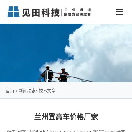
业务中心
+
新闻动态
仓储物流通道解决方案
+
行业案例
公司新闻
+
货物垂直提升解决方案
关于见田
军工行业
+
项目动态
智能立体库解决方案
公司介绍
传统仓储物流
技术文章
简易升降机解决方案
发展历程
石油化工行业
首页
>
新闻动态
>
技术文章
荣誉资质
电商行业
兰州登高车价格厂家
联系我们
冷链行业
作者: 成都见田科技
时间: 2019-07-23 12:00:00
浏览量: 3322
分享