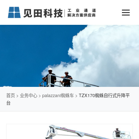
业务中心
+
新闻动态
仓储物流通道解决方案
+
行业案例
公司新闻
+
货物垂直提升解决方案
关于见田
军工行业
+
项目动态
智能立体库解决方案
公司介绍
传统仓储物流
技术文章
简易升降机解决方案
发展历程
石油化工行业
首页
>
业务中心
>
palazzani蜘蛛车
>
TZX170蜘蛛自行式升降平
台
荣誉资质
电商行业
联系我们
冷链行业