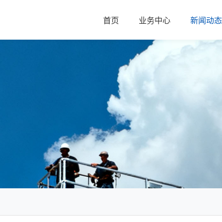
首页
业务中心
新闻动态