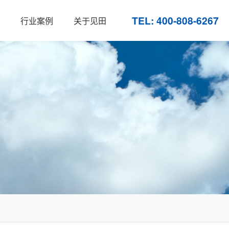
TEL: 400-808-6267
行业案例
关于见田