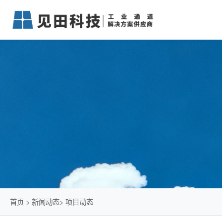
首页
>
新闻动态
>
项目动态