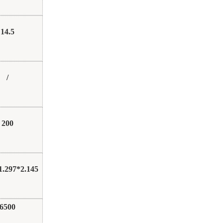
14.5
/
200
1.297*2.145
6500