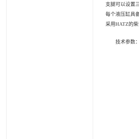
支腿可以设置
每个液压缸具
采用
HATZ
的柴
技术参数