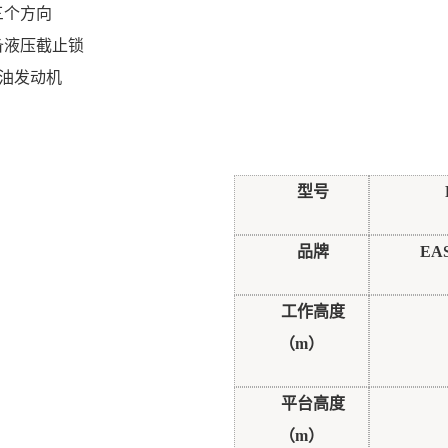
三个方向
备液压截止锁
油发动机
：
型号
品牌
EA
工作高度
（
m
）
平台高度
（
m
）