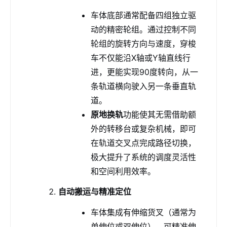
车体底部通常配备四组独立驱
动的精密轮组。通过控制不同
轮组的旋转方向与速度，穿梭
车不仅能沿X轴或Y轴直线行
进，更能实现90度转向，从一
条轨道横向驶入另一条垂直轨
道。
原地换轨
功能使其无需借助额
外的转移台或复杂机械，即可
在轨道交叉点完成路径切换，
极大提升了系统的调度灵活性
和空间利用效率。
自动搬运与精准定位
车体集成有伸缩货叉（通常为
单伸位或双伸位），可精准伸