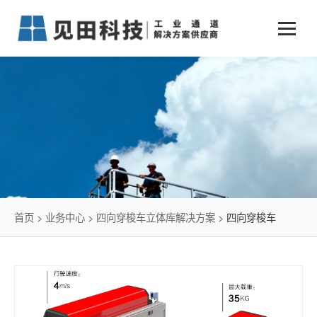
业务中心
+
新闻动态
仓储物流通道解决方案
+
行业案例
公司新闻
+
货物垂直提升解决方案
关于见田
军工行业
+
项目动态
智能立体库解决方案
公司介绍
传统仓储物流
技术文章
简易升降机解决方案
发展历程
石油化工行业
首页
>
业务中心
>
四向穿梭车立体库解决方案
>
四向穿梭车
荣誉资质
电商行业
联系我们
冷链行业