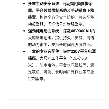
多重主动安全系统
：标配
3度倾斜警示
器
、
平台装载限制系统
及
手动紧急下降
装置
，构建全方位安全防护。可选配移
动报警器、闪烁信号灯增强警示。
强劲纯电动力系统
：搭载
48V/360AH
的
大容量电池组，提供持久、安静、清洁
的动力输出，支持长时间高强度作业。
丰富的专业选配件
：提供
220V平台电源
插座
、大尺寸工作平台（1.5米*0.8
米）、防水电池、平台水气管线等，满
足喷涂、清洗、长时间户外作业等专业
定制需求。