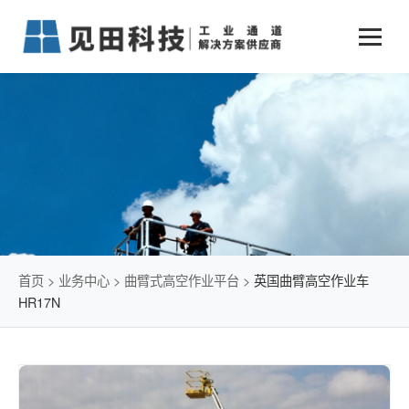
业务中心
+
新闻动态
仓储物流通道解决方案
+
行业案例
公司新闻
+
货物垂直提升解决方案
关于见田
军工行业
+
项目动态
智能立体库解决方案
公司介绍
传统仓储物流
技术文章
简易升降机解决方案
发展历程
石油化工行业
首页
>
业务中心
>
曲臂式高空作业平台
>
英国曲臂高空作业车
HR17N
荣誉资质
电商行业
联系我们
冷链行业