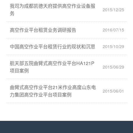
我司为成都凯德天府提供高空作业设备服
2015/12/25
务
高空作业平台租赁业务调研报告
2016/07/15
中国高空作业平台租赁行业的现状和沉思
2015/10/29
航天部五院曲臂式高空作业平台HA121P
2015/06/29
项目案例
曲臂式高空作业平台21米作业高度山东电
2015/06/01
力集团高空作业平台项目案例