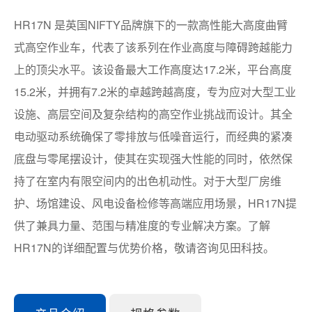
HR17N 是英国NIFTY品牌旗下的一款高性能大高度曲臂
式高空作业车，代表了该系列在作业高度与障碍跨越能力
上的顶尖水平。该设备最大工作高度达17.2米，平台高度
15.2米，并拥有7.2米的卓越跨越高度，专为应对大型工业
设施、高层空间及复杂结构的高空作业挑战而设计。其全
电动驱动系统确保了零排放与低噪音运行，而经典的紧凑
底盘与零尾摆设计，使其在实现强大性能的同时，依然保
持了在室内有限空间内的出色机动性。对于大型厂房维
护、场馆建设、风电设备检修等高端应用场景，HR17N提
供了兼具力量、范围与精准度的专业解决方案。了解
HR17N的详细配置与优势价格，敬请咨询见田科技。