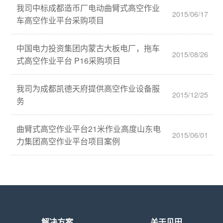
我司中标成都造币厂电动曲臂式高空作业
2015/06/17
车高空作业平台采购项目
中国电力投资集团内蒙古大板电厂，拖车
2015/08/26
式高空作业平台 P16采购项目
我司为成都凯德天府提供高空作业设备服
2015/12/25
务
曲臂式高空作业平台21米作业高度山东电
2015/06/01
力集团高空作业平台项目案例
解决方案
关于见田