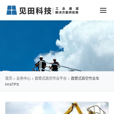
业务中心
+
新闻动态
仓储物流通道解决方案
+
行业案例
公司新闻
+
货物垂直提升解决方案
关于见田
军工行业
+
项目动态
智能立体库解决方案
公司介绍
传统仓储物流
技术文章
简易升降机解决方案
发展历程
石油化工行业
首页
>
业务中心
>
直臂式高空作业平台
>
直臂式高空作业车
H16TPX
荣誉资质
电商行业
联系我们
冷链行业