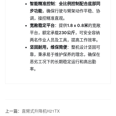
智能精准控制
：
全比例控制配合底部同
步功能
，确保行驶与臂架动作平稳、协
调，操控精准直观。
宽敞稳定平台
：提供
1.8 x 0.8米
的宽敞
平台，额定承载
230公斤
，可安全容纳
两名作业人员及工具，提高工作效率。
坚固耐用，维保简便
：整机设计坚固可
靠，秉承易于维护保养的理念，确保在
恶劣工况下的长期稳定运行和高出勤
率。
上一篇：
直臂式升降机H21TX