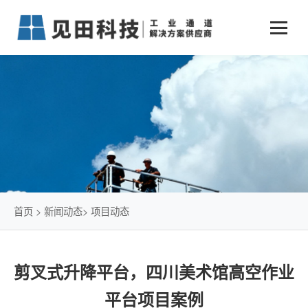
业务中心
+
新闻动态
仓储物流通道解决方案
+
行业案例
公司新闻
+
货物垂直提升解决方案
关于见田
军工行业
+
项目动态
智能立体库解决方案
公司介绍
传统仓储物流
技术文章
简易升降机解决方案
发展历程
石油化工行业
首页
>
新闻动态
>
项目动态
荣誉资质
电商行业
剪叉式升降平台，四川美术馆高空作业
联系我们
冷链行业
平台项目案例