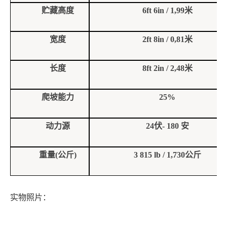
贮藏高度
6ft 6in / 1,99
米
宽度
2ft 8in / 0,81
米
长度
8ft 2in / 2,48
米
爬坡能力
25%
动力源
24
伏
- 180
安
重量
(
公斤
)
3 815 lb / 1,730
公斤
实物照片：