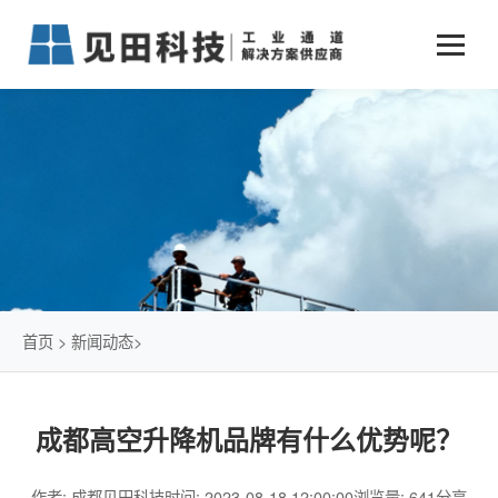
业务中心
+
新闻动态
仓储物流通道解决方案
+
行业案例
公司新闻
+
货物垂直提升解决方案
关于见田
军工行业
+
项目动态
智能立体库解决方案
公司介绍
传统仓储物流
技术文章
简易升降机解决方案
发展历程
石油化工行业
首页
>
新闻动态
>
荣誉资质
电商行业
成都高空升降机品牌有什么优势呢？
联系我们
冷链行业
作者: 成都见田科技
时间: 2023-08-18 12:00:00
浏览量: 641
分享