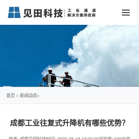
业务中心
+
新闻动态
仓储物流通道解决方案
+
行业案例
公司新闻
+
货物垂直提升解决方案
关于见田
军工行业
+
项目动态
智能立体库解决方案
公司介绍
传统仓储物流
技术文章
简易升降机解决方案
发展历程
石油化工行业
首页
>
新闻动态
>
荣誉资质
电商行业
成都工业往复式升降机有哪些优势？
联系我们
冷链行业
作者: 成都见田科技
时间: 2023-08-18 12:00:00
浏览量: 639
分享