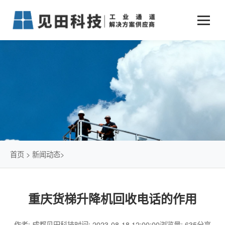
业务中心
+
新闻动态
仓储物流通道解决方案
+
行业案例
公司新闻
+
货物垂直提升解决方案
关于见田
军工行业
+
项目动态
智能立体库解决方案
公司介绍
传统仓储物流
技术文章
简易升降机解决方案
发展历程
石油化工行业
首页
>
新闻动态
>
荣誉资质
电商行业
重庆货梯升降机回收电话的作用
联系我们
冷链行业
作者: 成都见田科技
时间: 2023-08-18 12:00:00
浏览量: 635
分享