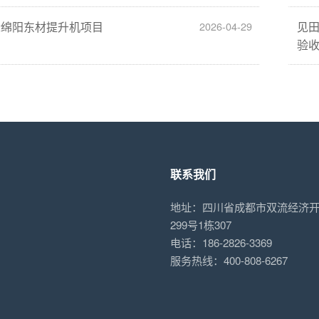
标绵阳东材提升机项目
见
2026-04-29
验
联系我们
地址：四川省成都市双流经济
299号1栋307
电话：186-2826-3369
服务热线：400-808-6267