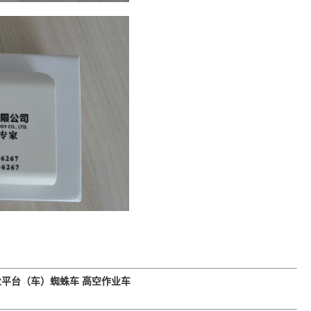
业平台（车）
蜘蛛车
高空作业车