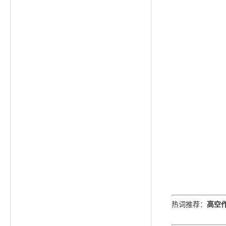
高空
热词推荐
：