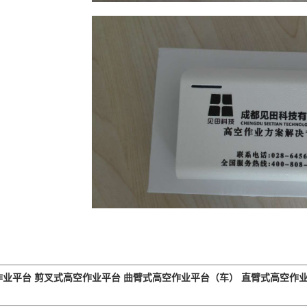
作业平台
剪叉式高空作业平台
曲臂式高空作业平台（车）
直臂式高空作