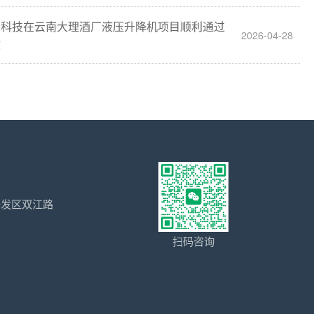
田科技在云南大理酒厂液压升降机项目顺利通过
2026-04-28
收
开发区双江路
扫码咨询