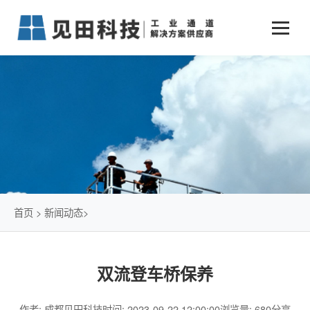
业务中心
+
新闻动态
仓储物流通道解决方案
+
行业案例
公司新闻
+
货物垂直提升解决方案
关于见田
军工行业
+
项目动态
智能立体库解决方案
公司介绍
传统仓储物流
技术文章
简易升降机解决方案
发展历程
石油化工行业
首页
>
新闻动态
>
荣誉资质
电商行业
双流登车桥保养
联系我们
冷链行业
作者: 成都见田科技
时间: 2023-09-22 12:00:00
浏览量: 680
分享