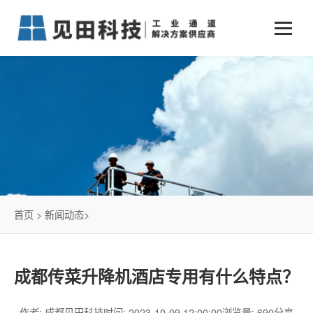
业务中心
+
新闻动态
仓储物流通道解决方案
+
行业案例
公司新闻
+
货物垂直提升解决方案
关于见田
军工行业
+
项目动态
智能立体库解决方案
公司介绍
传统仓储物流
技术文章
简易升降机解决方案
发展历程
石油化工行业
首页
>
新闻动态
>
荣誉资质
电商行业
成都传菜升降机酒店专用有什么特点？
联系我们
冷链行业
作者: 成都见田科技
时间: 2023-10-09 12:00:00
浏览量: 690
分享