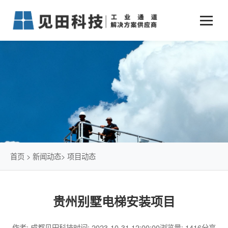
业务中心
+
新闻动态
仓储物流通道解决方案
+
行业案例
公司新闻
+
货物垂直提升解决方案
关于见田
军工行业
+
项目动态
智能立体库解决方案
公司介绍
传统仓储物流
技术文章
简易升降机解决方案
发展历程
石油化工行业
首页
>
新闻动态
>
项目动态
荣誉资质
电商行业
贵州别墅电梯安装项目
联系我们
冷链行业
作者: 成都见田科技
时间: 2023-10-31 12:00:00
浏览量: 1416
分享