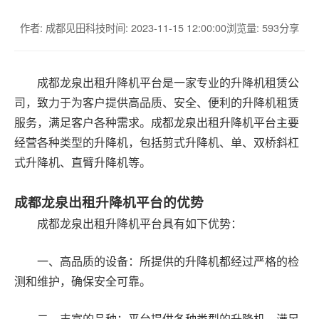
作者: 成都见田科技
时间: 2023-11-15 12:00:00
浏览量: 593
分享
成都龙泉出租升降机平台是一家专业的升降机租赁公
司，致力于为客户提供高品质、安全、便利的升降机租赁
服务，满足客户各种需求。成都龙泉出租升降机平台主要
经营各种类型的升降机，包括剪式升降机、单、双桥斜杠
式升降机、直臂升降机等。
成都龙泉出租升降机平台的优势
成都龙泉出租升降机平台具有如下优势：
一、高品质的设备：所提供的升降机都经过严格的检
测和维护，确保安全可靠。
二、丰富的品种：平台提供各种类型的升降机，满足