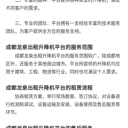
不同客户的需求。
三、专业的团队：平台拥有一支经验丰富的技术服务
团队，为客户提供全方位的服务支持。
成都龙泉出租升降机平台的服务范围
成都龙泉出租升降机平台的服务范围较广，除成都地
区外，还服务于其他周边城市。平台所提供的升降机可应
用于建筑、工程、物流等行业，同时也可满足个人需求。
成都龙泉出租升降机平台的租赁流程
协商租赁方案、举行现场勘查、签订协议、对设备进
行检测和调试、设备运输及安装、设备使用及售后服务等
环节。