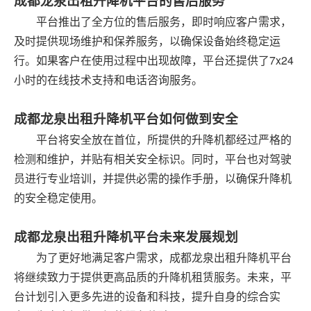
成都龙泉出租升降机平台的售后服务
平台推出了全方位的售后服务，即时响应客户需求，
及时提供现场维护和保养服务，以确保设备始终稳定运
行。如果客户在使用过程中出现故障，平台还提供了7x24
小时的在线技术支持和电话咨询服务。
成都龙泉出租升降机平台如何做到安全
平台将安全放在首位，所提供的升降机都经过严格的
检测和维护，并贴有相关安全标识。同时，平台也对驾驶
员进行专业培训，并提供必需的操作手册，以确保升降机
的安全稳定使用。
成都龙泉出租升降机平台未来发展规划
为了更好地满足客户需求，成都龙泉出租升降机平台
将继续致力于提供更高品质的升降机租赁服务。未来，平
台计划引入更多先进的设备和科技，提升自身的综合实