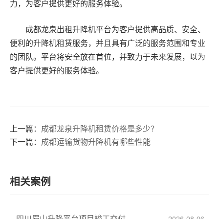
力，为客户提供更好的服务体验。
成都龙泉出租升降机平台为客户提供高品质、安全、
便利的升降机租赁服务，并且具有广泛的服务范围和专业
的团队。平台将安全放在首位，并致力于未来发展，以为
客户提供更好的服务体验。
上一篇：
成都龙泉升降机租赁价格是多少？
下一篇：
成都运输货物升降机有哪些性能
相关案例
四川眉山升降平台项目竣工交付
2026-08-06